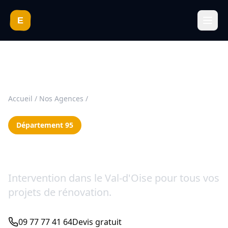
Appeler : 09 77 77 41 64
E
Accueil
/
Nos Agences
/
Val-d'Oise (95)
Département 95
Rénovation Val-d'Oise (95)
Intervention dans le Val-d'Oise pour tous vos
projets de rénovation.
09 77 77 41 64
Devis gratuit